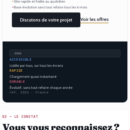
—
Site rapide et fiable au quotidien
—
Base évolutive sans tout refaire tous les 6 mois
Voir les offres
Discutons de votre projet
ACCESSIBLE
Lisible par tous, sur tous les écrans
RAPIDE
Chargement quasi instantané
DURABLE
Évolutif, sans tout refaire chaque année
réf. 2026 · france
02 — LE CONSTAT
Vous vous reconnaissez ?